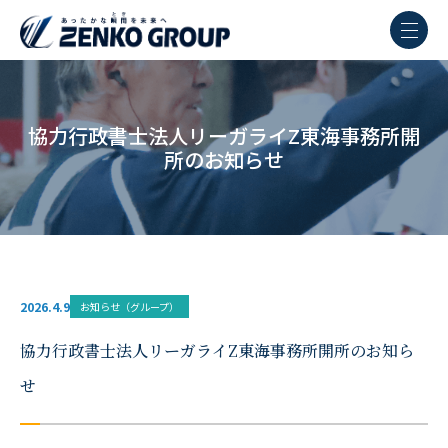
ったかな瞬
協力行政書士法人リーガライZ東海事務所開
所のお知らせ
間を未来へ
ZENKO
GROUP
2026.4.9
お知らせ（グループ）
協力行政書士法人リーガライZ東海事務所開所のお知ら
せ