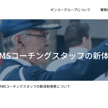
ゼンコーグループについて
業務
代表メッセージ
警備業務
障がい者への取り組み
 BEAMSコーチングスタッフの
ゼンコーグループの理念
レンタル業務
阪神Tigers Women
拠点一覧
グループ会社一覧
O BEAMSコーチングスタッフの新体制発表について