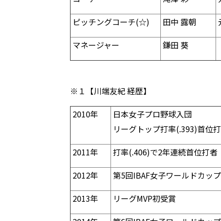
ピッチングコーチ(☆)
田中 露朝
マネージャー
鎌田 葵
※１【川端友紀 経歴】
2010年
日本女子プロ野球入団
リーグトップ打率(.393)首位
2011年
打率(.406)で2年連続首位打者
2012年
第5回IBAF女子ワールドカッ
2013年
リーグMVP初受賞