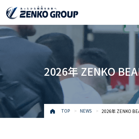
ったかな瞬
ゼンコーグループについて
業務紹介
社会との共存
間を未来へ
2026年 ZENKO
ZENKO
GROUP
TOP
NEWS
2026年 ZENK