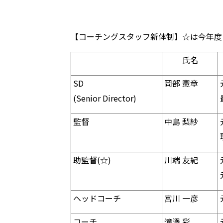
【コーチングスタッフ新体制】☆は今年度
氏名
SD
岡部 憲章
(Senior Director)
監督
中島 梨紗
助監督(☆)
川端 友紀
ヘッドコーチ
宮川 一彦
コーチ
滝澤 彩