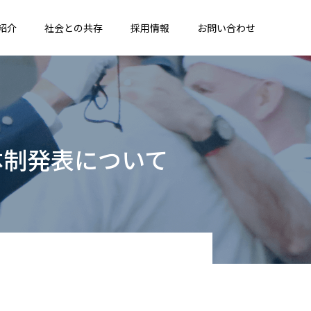
紹介
社会との共存
採用情報
お問い合わせ
ゼンコーグループとは
交通規制業務
女子硬式野球チーム ZENKO BEAMS
新体制発表について
沿革
人材派遣業務
グループ役員